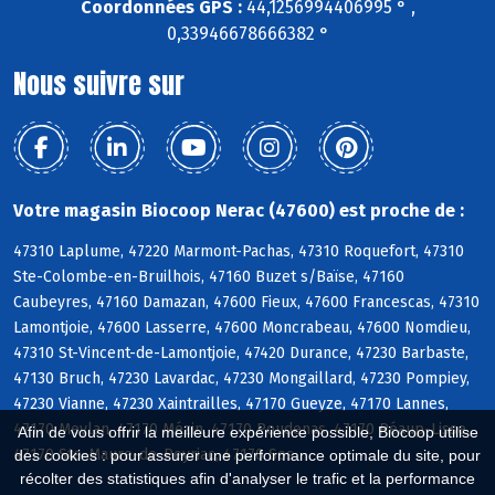
Coordonnées GPS :
44,1256994406995 ° ,
0,33946678666382 °
Nous suivre sur
Votre magasin Biocoop Nerac (47600) est proche de :
47310 Laplume, 47220 Marmont-Pachas, 47310 Roquefort, 47310
Ste-Colombe-en-Bruilhois, 47160 Buzet s/Baïse, 47160
Caubeyres, 47160 Damazan, 47600 Fieux, 47600 Francescas, 47310
Lamontjoie, 47600 Lasserre, 47600 Moncrabeau, 47600 Nomdieu,
47310 St-Vincent-de-Lamontjoie, 47420 Durance, 47230 Barbaste,
47130 Bruch, 47230 Lavardac, 47230 Mongaillard, 47230 Pompiey,
47230 Vianne, 47230 Xaintrailles, 47170 Gueyze, 47170 Lannes,
47170 Meylan, 47170 Mézin, 47170 Poudenas, 47170 Réaup-Lisse,
Afin de vous offrir la meilleure expérience possible, Biocoop utilise
47170 Ste-Maure-de-Peyriac, 47170 Sos
des cookies : pour assurer une performance optimale du site, pour
récolter des statistiques afin d'analyser le trafic et la performance