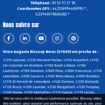
Téléphone :
05 53 97 27 18
Coordonnées GPS :
44,1256994406995 ° ,
0,33946678666382 °
Nous suivre sur
Votre magasin Biocoop Nerac (47600) est proche de :
47310 Laplume, 47220 Marmont-Pachas, 47310 Roquefort, 47310
Ste-Colombe-en-Bruilhois, 47160 Buzet s/Baïse, 47160
Caubeyres, 47160 Damazan, 47600 Fieux, 47600 Francescas, 47310
Lamontjoie, 47600 Lasserre, 47600 Moncrabeau, 47600 Nomdieu,
47310 St-Vincent-de-Lamontjoie, 47420 Durance, 47230 Barbaste,
47130 Bruch, 47230 Lavardac, 47230 Mongaillard, 47230 Pompiey,
47230 Vianne, 47230 Xaintrailles, 47170 Gueyze, 47170 Lannes,
47170 Meylan, 47170 Mézin, 47170 Poudenas, 47170 Réaup-Lisse,
Afin de vous offrir la meilleure expérience possible, Biocoop utilise
47170 Ste-Maure-de-Peyriac, 47170 Sos
des cookies : pour assurer une performance optimale du site, pour