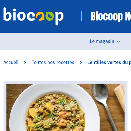
Biocoop N
Le magasin
Accueil
Toutes nos recettes
Lentilles vertes du p