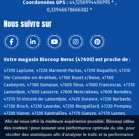
Coordonnées GPS :
44,1256994406995 ° ,
0,33946678666382 °
Nous suivre sur
Votre magasin Biocoop Nerac (47600) est proche de :
47310 Laplume, 47220 Marmont-Pachas, 47310 Roquefort, 47310
Ste-Colombe-en-Bruilhois, 47160 Buzet s/Baïse, 47160
Caubeyres, 47160 Damazan, 47600 Fieux, 47600 Francescas, 47310
Lamontjoie, 47600 Lasserre, 47600 Moncrabeau, 47600 Nomdieu,
47310 St-Vincent-de-Lamontjoie, 47420 Durance, 47230 Barbaste,
47130 Bruch, 47230 Lavardac, 47230 Mongaillard, 47230 Pompiey,
47230 Vianne, 47230 Xaintrailles, 47170 Gueyze, 47170 Lannes,
47170 Meylan, 47170 Mézin, 47170 Poudenas, 47170 Réaup-Lisse,
Afin de vous offrir la meilleure expérience possible, Biocoop utilise
47170 Ste-Maure-de-Peyriac, 47170 Sos
des cookies : pour assurer une performance optimale du site, pour
récolter des statistiques afin d'analyser le trafic et la performance