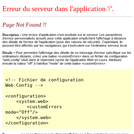
Erreur du serveur dans l'application '/'.
Page Not Found !!
Description :
Une erreur d'application s'est produite sur le serveur. Les paramètres
d'erreur personnalisés actuels pour cette application empêchent l'affichage à distance
des détails de l'erreur de l'application (pour des raisons de sécurité). Cependant, ils
peuvent être affichés par les navigateurs qui s'exécutent sur l'ordinateur serveur local.
Détails =
Pour permettre l'affichage des détails de ce message d'erreur spécifique sur les
ordinateurs distants, créez une balise <customErrors> dans un fichier de configuration
"web.config" situé dans le répertoire racine de l'application Web en cours. Attribuez
ensuite la valeur "off" à l'attribut "mode" de cette balise <customErrors>.
<!-- Fichier de configuration 
Web.Config -->

<configuration>

    <system.web>

        <customErrors 
mode="Off"/>

    </system.web>

</configuration>