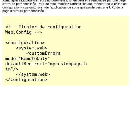
Remarques :
La page d'erreurs actuellement affichée peut être remplacée par une page
d'erreurs personnalisée. Pour ce faire, modifiez l'attribut "defaultRedirect" de la balise de
configuration <customErrors> de l'application, de sorte qu'il pointe vers une URL de la
page d'erreurs personnalisée !
<!-- Fichier de configuration 
Web.Config -->

<configuration>

    <system.web>

        <customErrors 
mode="RemoteOnly" 
defaultRedirect="mycustompage.h
tm"/>

    </system.web>

</configuration>