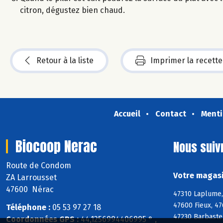
citron, dégustez bien chaud.
Retour à la liste
Imprimer la recette
Accueil
Contact
Menti
Biocoop Nerac
Nous suiv
Route de Condom
Votre magasi
ZA Larrousset
47600 Nérac
47310 Laplume,
47600 Fieux, 4
Téléphone :
05 53 97 27 18
47230 Barbaste,
Coordonnées GPS :
44,1256994406995 ° ,