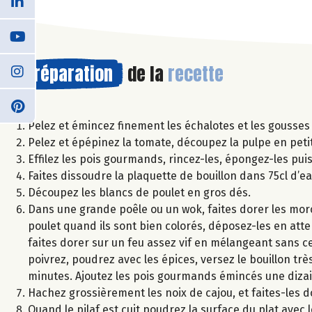
Préparation
de la
recette
Pelez et émincez finement les échalotes et les gousses d
Pelez et épépinez la tomate, découpez la pulpe en peti
Effilez les pois gourmands, rincez-les, épongez-les pui
Faites dissoudre la plaquette de bouillon dans 75cl d’ea
Découpez les blancs de poulet en gros dés.
Dans une grande poêle ou un wok, faites dorer les morc
poulet quand ils sont bien colorés, déposez-les en attente
faites dorer sur un feu assez vif en mélangeant sans c
poivrez, poudrez avec les épices, versez le bouillon trè
minutes. Ajoutez les pois gourmands émincés une dizain
Hachez grossièrement les noix de cajou, et faites-les 
Quand le pilaf est cuit poudrez la surface du plat avec 