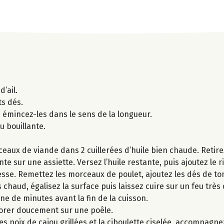
’ail.
ts dés.
s émincez-les dans le sens de la longueur.
u bouillante.
eaux de viande dans 2 cuillerées d’huile bien chaude. Retir
 sur une assiette. Versez l’huile restante, puis ajoutez le riz,
esse. Remettez les morceaux de poulet, ajoutez les dés de to
s chaud, égalisez la surface puis laissez cuire sur un feu trè
e de minutes avant la fin de la cuisson.
dorer doucement sur une poêle.
les noix de cajou grillées et la ciboulette ciselée, accompagn