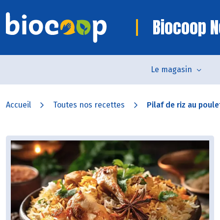
Biocoop N
Le magasin
Accueil
Toutes nos recettes
Pilaf de riz au poule