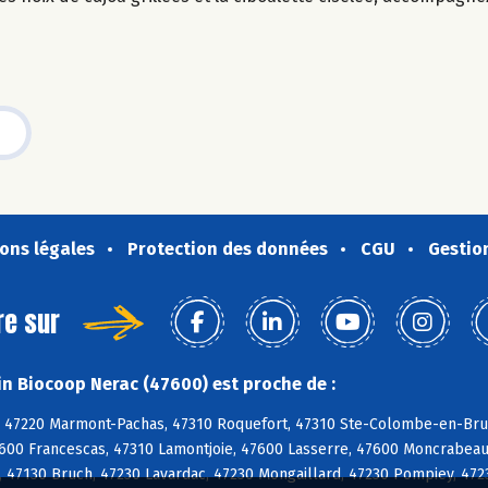
ons légales
Protection des données
CGU
Gestio
re sur
n Biocoop Nerac (47600) est proche de :
 47220 Marmont-Pachas, 47310 Roquefort, 47310 Ste-Colombe-en-Brui
7600 Francescas, 47310 Lamontjoie, 47600 Lasserre, 47600 Moncrabeau
 47130 Bruch, 47230 Lavardac, 47230 Mongaillard, 47230 Pompiey, 4723