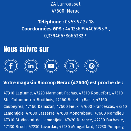
ZA Larrousset
47600 Nérac
Téléphone :
05 53 97 27 18
Coordonnées GPS :
44,1256994406995 ° ,
0,33946678666382 °
Nous suivre sur
Votre magasin Biocoop Nerac (47600) est proche de :
47310 Laplume, 47220 Marmont-Pachas, 47310 Roquefort, 47310
Ste-Colombe-en-Bruilhois, 47160 Buzet s/Baïse, 47160
Caubeyres, 47160 Damazan, 47600 Fieux, 47600 Francescas, 47310
Lamontjoie, 47600 Lasserre, 47600 Moncrabeau, 47600 Nomdieu,
47310 St-Vincent-de-Lamontjoie, 47420 Durance, 47230 Barbaste,
47130 Bruch, 47230 Lavardac, 47230 Mongaillard, 47230 Pompiey,