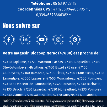
Téléphone :
05 53 97 27 18
Coordonnées GPS :
44,1256994406995 ° ,
0,33946678666382 °
Nous suivre sur
Votre magasin Biocoop Nerac (47600) est proche de :
47310 Laplume, 47220 Marmont-Pachas, 47310 Roquefort, 47310
Ste-Colombe-en-Bruilhois, 47160 Buzet s/Baïse, 47160
Caubeyres, 47160 Damazan, 47600 Fieux, 47600 Francescas, 47310
Lamontjoie, 47600 Lasserre, 47600 Moncrabeau, 47600 Nomdieu,
47310 St-Vincent-de-Lamontjoie, 47420 Durance, 47230 Barbaste,
47130 Bruch, 47230 Lavardac, 47230 Mongaillard, 47230 Pompiey,
47230 Vianne, 47230 Xaintrailles, 47170 Gueyze, 47170 Lannes,
47170 Meylan, 47170 Mézin, 47170 Poudenas, 47170 Réaup-Lisse,
Afin de vous offrir la meilleure expérience possible, Biocoop utilise
47170 Ste-Maure-de-Peyriac, 47170 Sos
des cookies : pour assurer une performance optimale du site, pour