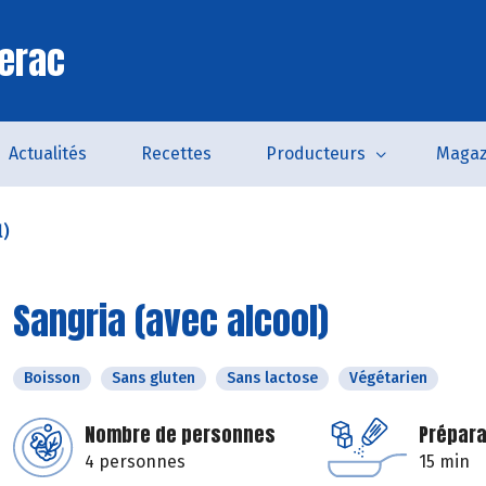
erac
Actualités
Recettes
Producteurs
Magaz
l)
Sangria (avec alcool)
Boisson
Sans gluten
Sans lactose
Végétarien
Nombre de personnes
Prépara
4 personnes
15 min