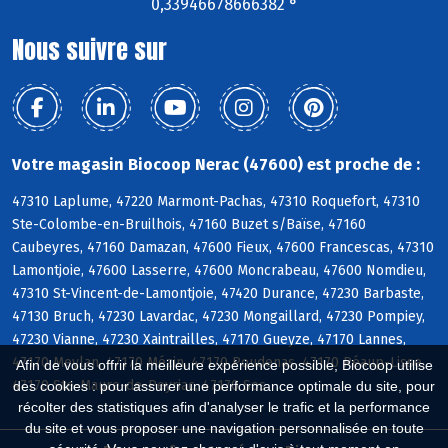
0,33946678666382 °
Nous suivre sur
Votre magasin Biocoop Nerac (47600) est proche de :
47310 Laplume, 47220 Marmont-Pachas, 47310 Roquefort, 47310
Ste-Colombe-en-Bruilhois, 47160 Buzet s/Baïse, 47160
Caubeyres, 47160 Damazan, 47600 Fieux, 47600 Francescas, 47310
Lamontjoie, 47600 Lasserre, 47600 Moncrabeau, 47600 Nomdieu,
47310 St-Vincent-de-Lamontjoie, 47420 Durance, 47230 Barbaste,
47130 Bruch, 47230 Lavardac, 47230 Mongaillard, 47230 Pompiey,
47230 Vianne, 47230 Xaintrailles, 47170 Gueyze, 47170 Lannes,
47170 Meylan, 47170 Mézin, 47170 Poudenas, 47170 Réaup-Lisse,
Afin de vous offrir la meilleure expérience possible, Biocoop utilise
47170 Ste-Maure-de-Peyriac, 47170 Sos
des cookies : pour assurer une performance optimale du site, pour
récolter des statistiques afin d'analyser le trafic et la performance
du site et vous proposer une navigation personnalisée en toute