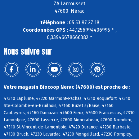
ZA Larrousset
47600 Nérac
Téléphone :
05 53 97 27 18
Coordonnées GPS :
44,1256994406995 ° ,
0,33946678666382 °
Nous suivre sur
Votre magasin Biocoop Nerac (47600) est proche de :
47310 Laplume, 47220 Marmont-Pachas, 47310 Roquefort, 47310
Ste-Colombe-en-Bruilhois, 47160 Buzet s/Baïse, 47160
Caubeyres, 47160 Damazan, 47600 Fieux, 47600 Francescas, 47310
Lamontjoie, 47600 Lasserre, 47600 Moncrabeau, 47600 Nomdieu,
47310 St-Vincent-de-Lamontjoie, 47420 Durance, 47230 Barbaste,
47130 Bruch, 47230 Lavardac, 47230 Mongaillard, 47230 Pompiey,