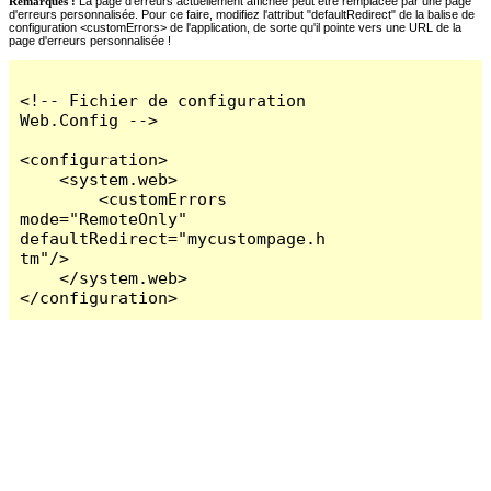
Remarques :
La page d'erreurs actuellement affichée peut être remplacée par une page
d'erreurs personnalisée. Pour ce faire, modifiez l'attribut "defaultRedirect" de la balise de
configuration <customErrors> de l'application, de sorte qu'il pointe vers une URL de la
page d'erreurs personnalisée !
<!-- Fichier de configuration 
Web.Config -->

<configuration>

    <system.web>

        <customErrors 
mode="RemoteOnly" 
defaultRedirect="mycustompage.h
tm"/>

    </system.web>

</configuration>