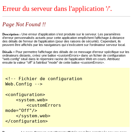
Erreur du serveur dans l'application '/'.
Page Not Found !!
Description :
Une erreur d'application s'est produite sur le serveur. Les paramètres
d'erreur personnalisés actuels pour cette application empêchent l'affichage à distance
des détails de l'erreur de l'application (pour des raisons de sécurité). Cependant, ils
peuvent être affichés par les navigateurs qui s'exécutent sur l'ordinateur serveur local.
Détails =
Pour permettre l'affichage des détails de ce message d'erreur spécifique sur les
ordinateurs distants, créez une balise <customErrors> dans un fichier de configuration
"web.config" situé dans le répertoire racine de l'application Web en cours. Attribuez
ensuite la valeur "off" à l'attribut "mode" de cette balise <customErrors>.
<!-- Fichier de configuration 
Web.Config -->

<configuration>

    <system.web>

        <customErrors 
mode="Off"/>

    </system.web>

</configuration>