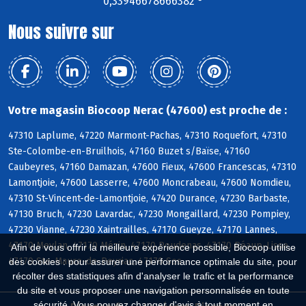
0,33946678666382 °
Nous suivre sur
Votre magasin Biocoop Nerac (47600) est proche de :
47310 Laplume, 47220 Marmont-Pachas, 47310 Roquefort, 47310
Ste-Colombe-en-Bruilhois, 47160 Buzet s/Baïse, 47160
Caubeyres, 47160 Damazan, 47600 Fieux, 47600 Francescas, 47310
Lamontjoie, 47600 Lasserre, 47600 Moncrabeau, 47600 Nomdieu,
47310 St-Vincent-de-Lamontjoie, 47420 Durance, 47230 Barbaste,
47130 Bruch, 47230 Lavardac, 47230 Mongaillard, 47230 Pompiey,
47230 Vianne, 47230 Xaintrailles, 47170 Gueyze, 47170 Lannes,
47170 Meylan, 47170 Mézin, 47170 Poudenas, 47170 Réaup-Lisse,
Afin de vous offrir la meilleure expérience possible, Biocoop utilise
47170 Ste-Maure-de-Peyriac, 47170 Sos
des cookies : pour assurer une performance optimale du site, pour
récolter des statistiques afin d'analyser le trafic et la performance
du site et vous proposer une navigation personnalisée en toute
sécurité. Vous pouvez changer d'avis à tout moment en