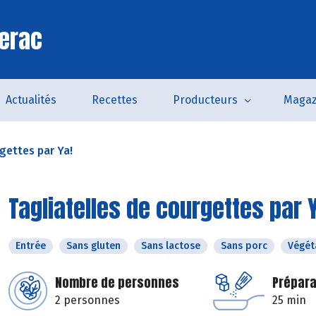
erac
Actualités
Recettes
Producteurs
Magaz
gettes par Ya!
Tagliatelles de courgettes par 
Entrée
Sans gluten
Sans lactose
Sans porc
Végét
Nombre de personnes
Prépara
2 personnes
25 min