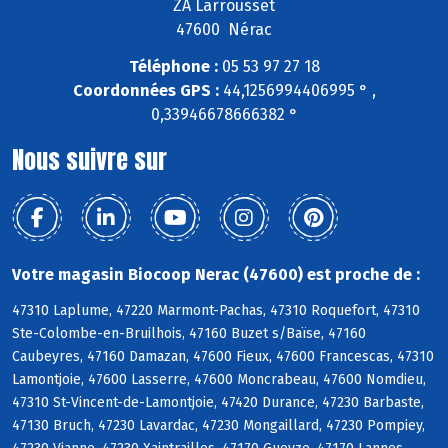
ZA Larrousset
47600 Nérac
Téléphone :
05 53 97 27 18
Coordonnées GPS :
44,1256994406995 ° ,
0,33946678666382 °
Nous suivre sur
Votre magasin Biocoop Nerac (47600) est proche de :
47310 Laplume, 47220 Marmont-Pachas, 47310 Roquefort, 47310
Ste-Colombe-en-Bruilhois, 47160 Buzet s/Baïse, 47160
Caubeyres, 47160 Damazan, 47600 Fieux, 47600 Francescas, 47310
Lamontjoie, 47600 Lasserre, 47600 Moncrabeau, 47600 Nomdieu,
47310 St-Vincent-de-Lamontjoie, 47420 Durance, 47230 Barbaste,
47130 Bruch, 47230 Lavardac, 47230 Mongaillard, 47230 Pompiey,