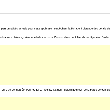
 personnalisés actuels pour cette application empêchent l'affichage à distance des détails de 
rdinateurs distants, créez une balise <customErrors> dans un fichier de configuration "web.con
urs personnalisée. Pour ce faire, modifiez l'attribut "defaultRedirect" de la balise de config