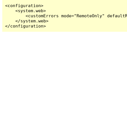
<configuration>

    <system.web>

        <customErrors mode="RemoteOnly" defaultR
    </system.web>

</configuration>