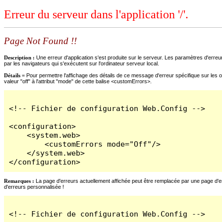
Erreur du serveur dans l'application '/'.
Page Not Found !!
Description :
Une erreur d'application s'est produite sur le serveur. Les paramètres d'erreur
par les navigateurs qui s'exécutent sur l'ordinateur serveur local.
Détails =
Pour permettre l'affichage des détails de ce message d'erreur spécifique sur les o
valeur "off" à l'attribut "mode" de cette balise <customErrors>.
<!-- Fichier de configuration Web.Config -->

<configuration>

    <system.web>

        <customErrors mode="Off"/>

    </system.web>

</configuration>
Remarques :
La page d'erreurs actuellement affichée peut être remplacée par une page d'erre
d'erreurs personnalisée !
<!-- Fichier de configuration Web.Config -->
