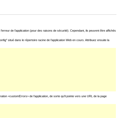
l'erreur de l'application (pour des raisons de sécurité). Cependant, ils peuvent être affichés
fig" situé dans le répertoire racine de l'application Web en cours. Attribuez ensuite la
uration <customErrors> de l'application, de sorte qu'il pointe vers une URL de la page