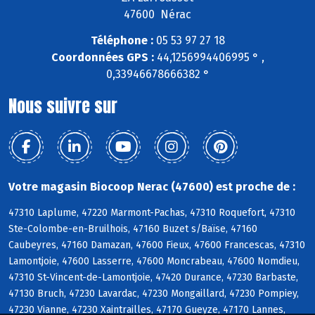
47600 Nérac
Téléphone :
05 53 97 27 18
Coordonnées GPS :
44,1256994406995 ° ,
0,33946678666382 °
Nous suivre sur
Votre magasin Biocoop Nerac (47600) est proche de :
47310 Laplume, 47220 Marmont-Pachas, 47310 Roquefort, 47310
Ste-Colombe-en-Bruilhois, 47160 Buzet s/Baïse, 47160
Caubeyres, 47160 Damazan, 47600 Fieux, 47600 Francescas, 47310
Lamontjoie, 47600 Lasserre, 47600 Moncrabeau, 47600 Nomdieu,
47310 St-Vincent-de-Lamontjoie, 47420 Durance, 47230 Barbaste,
47130 Bruch, 47230 Lavardac, 47230 Mongaillard, 47230 Pompiey,
47230 Vianne, 47230 Xaintrailles, 47170 Gueyze, 47170 Lannes,