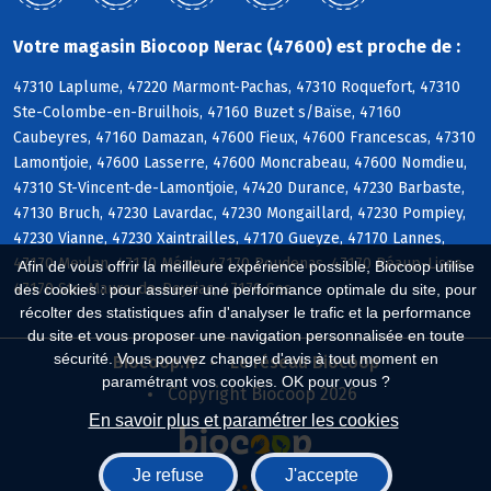
Votre magasin Biocoop Nerac (47600) est proche de :
47310 Laplume, 47220 Marmont-Pachas, 47310 Roquefort, 47310
Ste-Colombe-en-Bruilhois, 47160 Buzet s/Baïse, 47160
Caubeyres, 47160 Damazan, 47600 Fieux, 47600 Francescas, 47310
Lamontjoie, 47600 Lasserre, 47600 Moncrabeau, 47600 Nomdieu,
47310 St-Vincent-de-Lamontjoie, 47420 Durance, 47230 Barbaste,
47130 Bruch, 47230 Lavardac, 47230 Mongaillard, 47230 Pompiey,
47230 Vianne, 47230 Xaintrailles, 47170 Gueyze, 47170 Lannes,
47170 Meylan, 47170 Mézin, 47170 Poudenas, 47170 Réaup-Lisse,
Afin de vous offrir la meilleure expérience possible, Biocoop utilise
47170 Ste-Maure-de-Peyriac, 47170 Sos
des cookies : pour assurer une performance optimale du site, pour
récolter des statistiques afin d'analyser le trafic et la performance
du site et vous proposer une navigation personnalisée en toute
sécurité. Vous pouvez changer d'avis à tout moment en
Biocoop.fr
Le réseau Biocoop
paramétrant vos cookies. OK pour vous ?
Copyright Biocoop 2026
En savoir plus et paramétrer les cookies
Je refuse
J'accepte