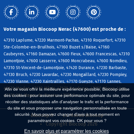
Votre magasin Biocoop Nerac (47600) est proche de :
47310 Laplume, 47220 Marmont-Pachas, 47310 Roquefort, 47310
Ste-Colombe-en-Bruilhois, 47160 Buzet s/Baïse, 47160
Caubeyres, 47160 Damazan, 47600 Fieux, 47600 Francescas, 47310
Lamontjoie, 47600 Lasserre, 47600 Moncrabeau, 47600 Nomdieu,
47310 St-Vincent-de-Lamontjoie, 47420 Durance, 47230 Barbaste,
47130 Bruch, 47230 Lavardac, 47230 Mongaillard, 47230 Pompiey,
47230 Vianne, 47230 Xaintrailles, 47170 Gueyze, 47170 Lannes,
47170 Meylan, 47170 Mézin, 47170 Poudenas, 47170 Réaup-Lisse,
Afin de vous offrir la meilleure expérience possible, Biocoop utilise
47170 Ste-Maure-de-Peyriac, 47170 Sos
des cookies : pour assurer une performance optimale du site, pour
récolter des statistiques afin d'analyser le trafic et la performance
du site et vous proposer une navigation personnalisée en toute
sécurité. Vous pouvez changer d'avis à tout moment en
Biocoop.fr
Le réseau Biocoop
paramétrant vos cookies. OK pour vous ?
Copyright Biocoop 2026
En savoir plus et paramétrer les cookies