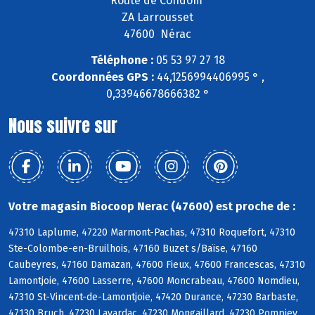
Route de Condom
ZA Larrousset
47600 Nérac
Téléphone :
05 53 97 27 18
Coordonnées GPS :
44,1256994406995 ° ,
0,33946678666382 °
Nous suivre sur
Votre magasin Biocoop Nerac (47600) est proche de :
47310 Laplume, 47220 Marmont-Pachas, 47310 Roquefort, 47310
Ste-Colombe-en-Bruilhois, 47160 Buzet s/Baïse, 47160
Caubeyres, 47160 Damazan, 47600 Fieux, 47600 Francescas, 47310
Lamontjoie, 47600 Lasserre, 47600 Moncrabeau, 47600 Nomdieu,
47310 St-Vincent-de-Lamontjoie, 47420 Durance, 47230 Barbaste,
47130 Bruch, 47230 Lavardac, 47230 Mongaillard, 47230 Pompiey,