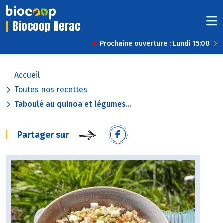
Biocoop Nerac
Prochaine ouverture : Lundi 15:00
Accueil
Toutes nos recettes
Taboulé au quinoa et légumes...
Partager sur