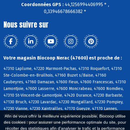
Coordonnées GPS :
44,1256994406995 ° ,
0,33946678666382 °
Nous suivre sur
Votre magasin Biocoop Nerac (47600) est proche de :
47310 Laplume, 47220 Marmont-Pachas, 47310 Roquefort, 47310
Ste-Colombe-en-Bruilhois, 47160 Buzet s/Baïse, 47160
Caubeyres, 47160 Damazan, 47600 Fieux, 47600 Francescas, 47310
Lamontjoie, 47600 Lasserre, 47600 Moncrabeau, 47600 Nomdieu,
47310 St-Vincent-de-Lamontjoie, 47420 Durance, 47230 Barbaste,
47130 Bruch, 47230 Lavardac, 47230 Mongaillard, 47230 Pompiey,
47230 Vianne, 47230 Xaintrailles, 47170 Gueyze, 47170 Lannes,
47170 Meylan, 47170 Mézin, 47170 Poudenas, 47170 Réaup-Lisse,
Afin de vous offrir la meilleure expérience possible, Biocoop utilise
47170 Ste-Maure-de-Peyriac, 47170 Sos
des cookies : pour assurer une performance optimale du site, pour
récolter des statistiques afin d'analyser le trafic et la performance