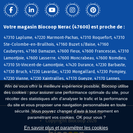
Votre magasin Biocoop Nerac (47600) est proche de :
47310 Laplume, 47220 Marmont-Pachas, 47310 Roquefort, 47310
Ste-Colombe-en-Bruilhois, 47160 Buzet s/Baïse, 47160
Caubeyres, 47160 Damazan, 47600 Fieux, 47600 Francescas, 47310
Lamontjoie, 47600 Lasserre, 47600 Moncrabeau, 47600 Nomdieu,
47310 St-Vincent-de-Lamontjoie, 47420 Durance, 47230 Barbaste,
47130 Bruch, 47230 Lavardac, 47230 Mongaillard, 47230 Pompiey,
47230 Vianne, 47230 Xaintrailles, 47170 Gueyze, 47170 Lannes,
47170 Meylan, 47170 Mézin, 47170 Poudenas, 47170 Réaup-Lisse,
Afin de vous offrir la meilleure expérience possible, Biocoop utilise
47170 Ste-Maure-de-Peyriac, 47170 Sos
des cookies : pour assurer une performance optimale du site, pour
récolter des statistiques afin d'analyser le trafic et la performance
du site et vous proposer une navigation personnalisée en toute
sécurité. Vous pouvez changer d'avis à tout moment en
Biocoop.fr
Le réseau Biocoop
paramétrant vos cookies. OK pour vous ?
Copyright Biocoop 2026
En savoir plus et paramétrer les cookies