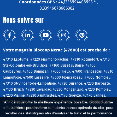
Coordonnées GPS :
44,1256994406995 ° ,
0,33946678666382 °
Nous suivre sur
Votre magasin Biocoop Nerac (47600) est proche de :
47310 Laplume, 47220 Marmont-Pachas, 47310 Roquefort, 47310
Ste-Colombe-en-Bruilhois, 47160 Buzet s/Baïse, 47160
Caubeyres, 47160 Damazan, 47600 Fieux, 47600 Francescas, 47310
Lamontjoie, 47600 Lasserre, 47600 Moncrabeau, 47600 Nomdieu,
47310 St-Vincent-de-Lamontjoie, 47420 Durance, 47230 Barbaste,
47130 Bruch, 47230 Lavardac, 47230 Mongaillard, 47230 Pompiey,
47230 Vianne, 47230 Xaintrailles, 47170 Gueyze, 47170 Lannes,
47170 Meylan, 47170 Mézin, 47170 Poudenas, 47170 Réaup-Lisse,
Afin de vous offrir la meilleure expérience possible, Biocoop utilise
47170 Ste-Maure-de-Peyriac, 47170 Sos
des cookies : pour assurer une performance optimale du site, pour
récolter des statistiques afin d'analyser le trafic et la performance