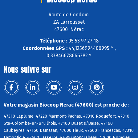
Route de Condom
ZA Larrousset
47600 Nérac
Téléphone :
05 53 97 27 18
Coordonnées GPS :
44,1256994406995 ° ,
0,33946678666382 °
Nous suivre sur
Votre magasin Biocoop Nerac (47600) est proche de :
47310 Laplume, 47220 Marmont-Pachas, 47310 Roquefort, 47310
Ste-Colombe-en-Bruilhois, 47160 Buzet s/Baïse, 47160
Caubeyres, 47160 Damazan, 47600 Fieux, 47600 Francescas, 47310
Lamontjoie, 47600 Lasserre, 47600 Moncrabeau, 47600 Nomdieu,