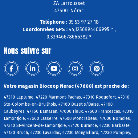
ZA Larrousset
47600 Nérac
Téléphone :
05 53 97 27 18
Coordonnées GPS :
44,1256994406995 ° ,
0,33946678666382 °
Nous suivre sur
Votre magasin Biocoop Nerac (47600) est proche de :
47310 Laplume, 47220 Marmont-Pachas, 47310 Roquefort, 47310
Ste-Colombe-en-Bruilhois, 47160 Buzet s/Baïse, 47160
Caubeyres, 47160 Damazan, 47600 Fieux, 47600 Francescas, 47310
Lamontjoie, 47600 Lasserre, 47600 Moncrabeau, 47600 Nomdieu,
47310 St-Vincent-de-Lamontjoie, 47420 Durance, 47230 Barbaste,
47130 Bruch, 47230 Lavardac, 47230 Mongaillard, 47230 Pompiey,