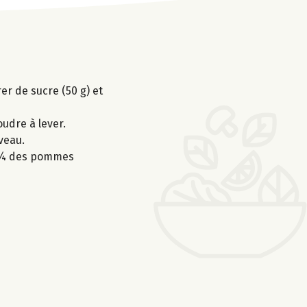
er de sucre (50 g) et
oudre à lever.
veau.
s ¾ des pommes