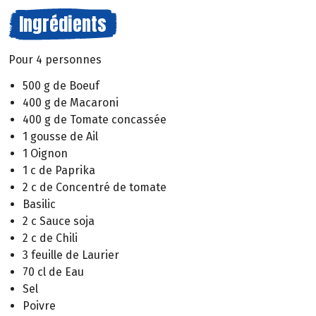
Ingrédients
Pour 4 personnes
500 g de Boeuf
400 g de Macaroni
400 g de Tomate concassée
1 gousse de Ail
1 Oignon
1 c de Paprika
2 c de Concentré de tomate
Basilic
2 c Sauce soja
2 c de Chili
3 feuille de Laurier
70 cl de Eau
Sel
Poivre