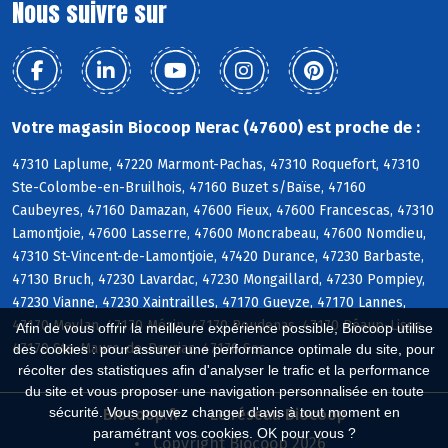
Nous suivre sur
Votre magasin Biocoop Nerac (47600) est proche de :
47310 Laplume, 47220 Marmont-Pachas, 47310 Roquefort, 47310
Ste-Colombe-en-Bruilhois, 47160 Buzet s/Baïse, 47160
Caubeyres, 47160 Damazan, 47600 Fieux, 47600 Francescas, 47310
Lamontjoie, 47600 Lasserre, 47600 Moncrabeau, 47600 Nomdieu,
47310 St-Vincent-de-Lamontjoie, 47420 Durance, 47230 Barbaste,
47130 Bruch, 47230 Lavardac, 47230 Mongaillard, 47230 Pompiey,
47230 Vianne, 47230 Xaintrailles, 47170 Gueyze, 47170 Lannes,
47170 Meylan, 47170 Mézin, 47170 Poudenas, 47170 Réaup-Lisse,
Afin de vous offrir la meilleure expérience possible, Biocoop utilise
47170 Ste-Maure-de-Peyriac, 47170 Sos
des cookies : pour assurer une performance optimale du site, pour
récolter des statistiques afin d'analyser le trafic et la performance
du site et vous proposer une navigation personnalisée en toute
sécurité. Vous pouvez changer d'avis à tout moment en
Biocoop.fr
Le réseau Biocoop
paramétrant vos cookies. OK pour vous ?
Copyright Biocoop 2026