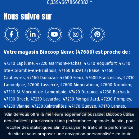
0,33946678666382 °
Nous suivre sur
Votre magasin Biocoop Nerac (47600) est proche de :
47310 Laplume, 47220 Marmont-Pachas, 47310 Roquefort, 47310
Ste-Colombe-en-Bruilhois, 47160 Buzet s/Baïse, 47160
Caubeyres, 47160 Damazan, 47600 Fieux, 47600 Francescas, 47310
Lamontjoie, 47600 Lasserre, 47600 Moncrabeau, 47600 Nomdieu,
47310 St-Vincent-de-Lamontjoie, 47420 Durance, 47230 Barbaste,
47130 Bruch, 47230 Lavardac, 47230 Mongaillard, 47230 Pompiey,
47230 Vianne, 47230 Xaintrailles, 47170 Gueyze, 47170 Lannes,
47170 Meylan, 47170 Mézin, 47170 Poudenas, 47170 Réaup-Lisse,
Afin de vous offrir la meilleure expérience possible, Biocoop utilise
47170 Ste-Maure-de-Peyriac, 47170 Sos
des cookies : pour assurer une performance optimale du site, pour
récolter des statistiques afin d'analyser le trafic et la performance
du site et vous proposer une navigation personnalisée en toute