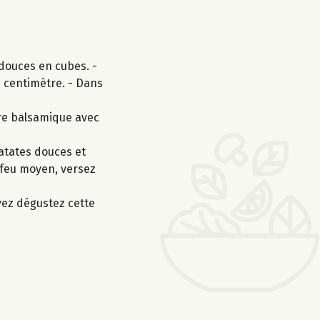
 douces en cubes. -
n centimètre. - Dans
gre balsamique avec
patates douces et
à feu moyen, versez
vez dégustez cette