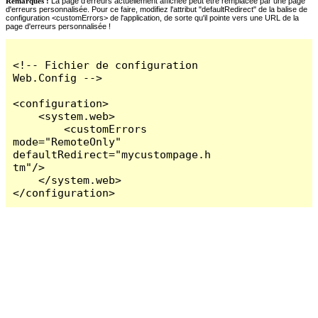
Remarques :
La page d'erreurs actuellement affichée peut être remplacée par une page
d'erreurs personnalisée. Pour ce faire, modifiez l'attribut "defaultRedirect" de la balise de
configuration <customErrors> de l'application, de sorte qu'il pointe vers une URL de la
page d'erreurs personnalisée !
<!-- Fichier de configuration 
Web.Config -->

<configuration>

    <system.web>

        <customErrors 
mode="RemoteOnly" 
defaultRedirect="mycustompage.h
tm"/>

    </system.web>

</configuration>