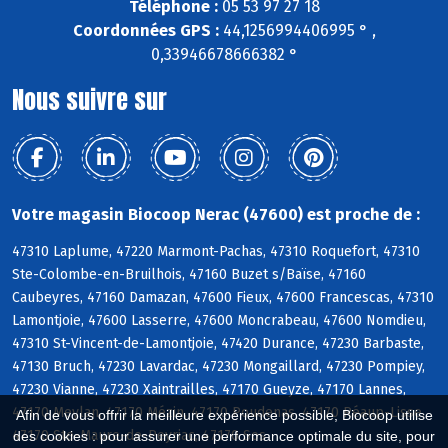
Téléphone :
05 53 97 27 18
Coordonnées GPS :
44,1256994406995 ° ,
0,33946678666382 °
Nous suivre sur
Votre magasin Biocoop Nerac (47600) est proche de :
47310 Laplume, 47220 Marmont-Pachas, 47310 Roquefort, 47310
Ste-Colombe-en-Bruilhois, 47160 Buzet s/Baïse, 47160
Caubeyres, 47160 Damazan, 47600 Fieux, 47600 Francescas, 47310
Lamontjoie, 47600 Lasserre, 47600 Moncrabeau, 47600 Nomdieu,
47310 St-Vincent-de-Lamontjoie, 47420 Durance, 47230 Barbaste,
47130 Bruch, 47230 Lavardac, 47230 Mongaillard, 47230 Pompiey,
47230 Vianne, 47230 Xaintrailles, 47170 Gueyze, 47170 Lannes,
47170 Meylan, 47170 Mézin, 47170 Poudenas, 47170 Réaup-Lisse,
Afin de vous offrir la meilleure expérience possible, Biocoop utilise
47170 Ste-Maure-de-Peyriac, 47170 Sos
des cookies : pour assurer une performance optimale du site, pour